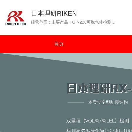
日本理研RIKEN
经营范围：主要产品：GP-226可燃气体检测仪（GP-226测爆仪），OX-226便携式氧气检测仪，GP-88可燃性气体检测仪，GX-2001四种气体检测仪（可燃气体、氧气、一氧化碳、硫化氢），GW-2C一氧化碳浓度检测仪，SP-210便携式气体检测仪，GX-2003可同时检测四种气体（可燃气体：%VOL和%LEL双量程检测）等。通过N.K（日本海事协会）认证；通过OCIMF（石油公司海运协会）认证。
首页