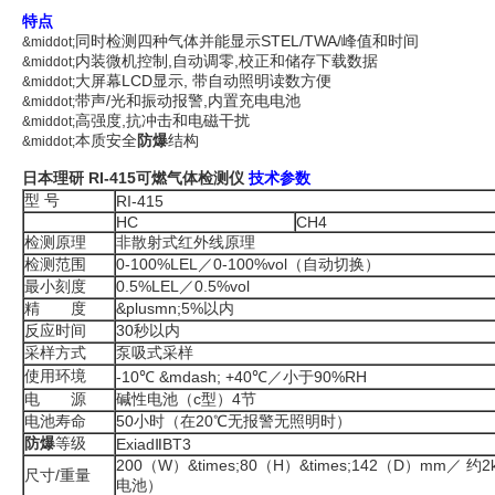
特点
同时检测四种气体并能显示STEL/TWA/峰值和时间
&middot;
内装微机控制,自动调零,校正和储存下载数据
&middot;
大屏幕LCD显示, 带自动照明读数方便
&middot;
带声/光和振动报警,内置充电电池
&middot;
高强度,抗冲击和电磁干扰
&middot;
本质安全
防爆
结构
&middot;
日本理研 RI-415可燃气体检测仪
技术参数
型 号
RI-415
HC
CH4
检测原理
非散射式红外线原理
检测范围
0-100%LEL／0-100%vol（自动切换）
最小刻度
0.5%LEL／0.5%vol
精 度
&plusmn;5%以内
反应时间
30秒以内
采样方式
泵吸式采样
使用环境
-10℃ &mdash; +40℃／小于90%RH
电 源
碱性电池（c型）4节
电池寿命
50小时（在20℃无报警无照明时）
防爆
等级
ExiadⅡBT3
200（W）&times;80（H）&times;142（D）mm／ 约
尺寸/重量
电池）