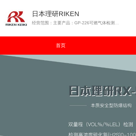
日本理研RIKEN
经营范围：主要产品：GP-226可燃气体检测仪（GP-226测爆仪），OX-226便携式氧气检测仪，GP-88可燃性气体检测仪，GX-2001四种气体检测仪（可燃气体、氧气、一氧化碳、硫化氢），GW-2C一氧化碳浓度检测仪，SP-210便携式气体检测仪，GX-2003可同时检测四种气体（可燃气体：%VOL和%LEL双量程检测）等。通过N.K（日本海事协会）认证；通过OCIMF（石油公司海运协会）认证。
首页