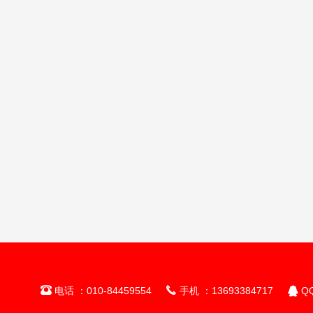



电话 ：010-84459554
手机 ：13693384717
QQ