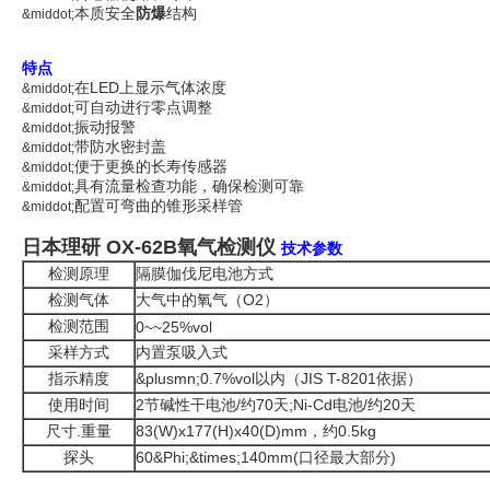
本质安全
防爆
结构
&middot;
特点
在LED上显示气体浓度
&middot;
可自动进行零点调整
&middot;
振动报警
&middot;
带防水密封盖
&middot;
便于更换的长寿传感器
&middot;
具有流量检查功能，确保检测可靠
&middot;
配置可弯曲的锥形采样管
&middot;
日本理研 OX-62B氧气检测仪
技术参数
检测原理
隔膜伽伐尼电池方式
检测气体
大气中的氧气（O2）
检测范围
0~~25%vol
采样方式
内置泵吸入式
指示精度
&plusmn;0.7%vol以内（JIS T-8201依据）
使用时间
2节碱性干电池/约70天;Ni-Cd电池/约20天
尺寸.重量
83(W)x177(H)x40(D)mm，约0.5kg
探头
60&Phi;&times;140mm(口径最大部分)