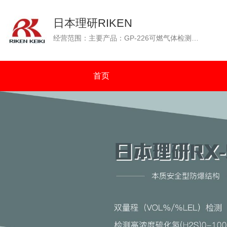
日本理研RIKEN
经营范围：主要产品：GP-226可燃气体检测仪（GP-226测爆仪），OX-226便携式氧气检测仪，GP-88可燃性气体检测仪，GX-2001四种气体检测仪（可燃气体、氧气、一氧化碳、硫化氢），GW-2C一氧化碳浓度检测仪，SP-210便携式气体检测仪，GX-2003可同时检测四种气体（可燃气体：%VOL和%LEL双量程检测）等。通过N.K（日本海事协会）认证；通过OCIMF（石油公司海运协会）认证。
首页