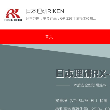
日本理研RIKEN
经营范围：主要产品：GP-226可燃气体检测仪（GP-226测爆仪），OX-226便携式氧气检测仪，GP-88可燃性气体检测仪，GX-2001四种气体检测仪（可燃气体、氧气、一氧化碳、硫化氢），GW-2C一氧化碳浓度检测仪，SP-210便携式气体检测仪，GX-2003可同时检测四种气体（可燃气体：%VOL和%LEL双量程检测）等。通过N.K（日本海事协会）认证；通过OCIMF（石油公司海运协会）认证。
首页