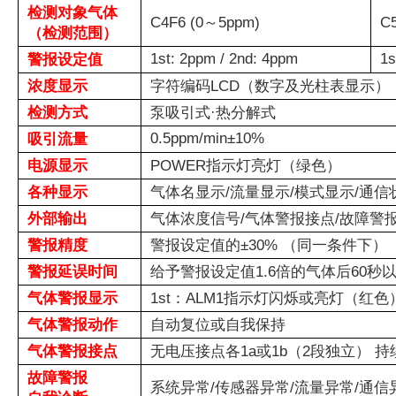
检测对象气体
C4F6 (0～5ppm)
C
（检测范围）
1st: 2ppm / 2nd: 4ppm
1s
警报设定值
浓度显示
字符编码LCD（数字及光柱表显示）
检测方式
泵吸引式·热分解式
0.5ppm/min±10%
吸引流量
电源显示
POWER指示灯亮灯（绿色）
各种显示
气体名显示/流量显示/模式显示/通
外部输出
气体浓度信号/气体警报接点/故障警
警报精度
警报设定值的±30% （同一条件下）
警报延误时间
给予警报设定值1.6倍的气体后60
气体警报显示
1st：ALM1指示灯闪烁或亮灯（红色
气体警报动作
自动复位或自我保持
气体警报接点
无电压接点各1a或1b（2段独立）
故障警报
系统异常/传感器异常/流量异常/通信