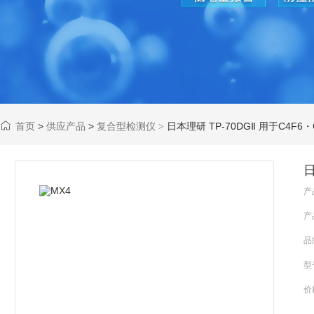
首页
>
供应产品
>
复合型检测仪
日本理研 TP-70DGⅡ 用于C4F6
>
日
产
产
品
型
价