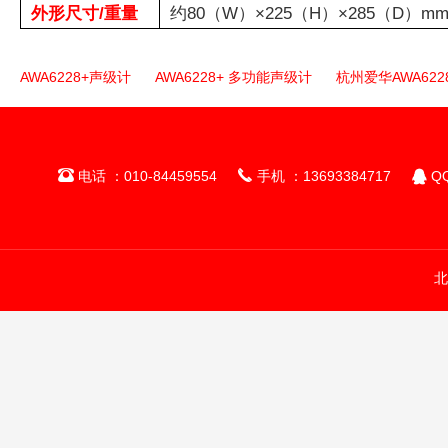
外形尺寸/重量
约80（W）×225（H）×285（D）mm
AWA6228+声级计
AWA6228+ 多功能声级计
杭州爱华AWA622



电话 ：010-84459554
手机 ：13693384717
QQ
北