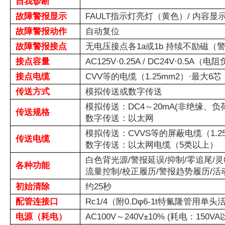
自我诊断
故障警报显示
FAULT指示灯亮灯（黄色）/ 内容显
故障警报动作
自动复位
故障警报接点
无电压接点各1a或1b 持续不励磁
接点容量
AC125V·0.25A / DC24V·0.5A（电
接点电缆
CVV等的电缆（1.25mm2）·最大6芯
传送方式
模拟传送或数字传送
模拟传送：DC4～20mA(非绝缘、负荷
传送规格
数字传送：以太网
模拟传送：CVVS等的屏蔽电缆（1.25
传送电缆
数字传送：以太网电缆（5类以上）
白色背光源/警报延误/抑制/零追尾/
各种功能
流量控制/校正履历/警报趋势履历/活
初始清除
约25秒
配管连接口
Rc1/4（附0.Dφ6-1t特氟隆管用单头
电源（耗电）
AC100V～240V±10% (耗电：150VA