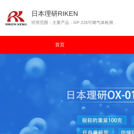
日本理研RIKEN
经营范围：主要产品：GP-226可燃气体检测仪（GP-226测爆仪），OX-226便携式氧气检测仪，GP-88可燃性气体检测仪，GX-2001四种气体检测仪（可燃气体、氧气、一氧化碳、硫化氢），GW-2C一氧化碳浓度检测仪，SP-210便携式气体检测仪，GX-2003可同时检测四种气体（可燃气体：%VOL和%LEL双量程检测）等。通过N.K（日本海事协会）认证；通过OCIMF（石油公司海运协会）认证。
首页