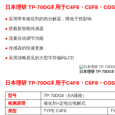
日本理研 TP-70DGⅡ 用于C4F6・C5F8・C
采用带有催化剂的热分解器，降低干扰影响
●
搭载新智能传感器
●
流量自动调节功能
●
传感器的快速更换
●
采用清晰易见的大型字符编码LCD
●
日本理研 TP-70DG
日本理研 TP-70DGⅡ 用于C4F6・C5F8・C
型号
TP-70DGⅡ（EA规格）
检测原理
催化剂+定电位电解式
TYPE C4F6
T
类型