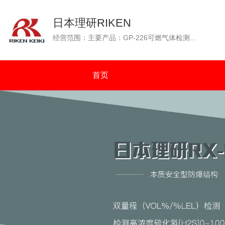
日本理研RIKEN
经营范围：主要产品：GP-226可燃气体检测仪（GP-226测爆仪），OX-226便携式氧气检测仪，GP-88可燃性气体检测仪，GX-2001四种气体检测仪（可燃气体、氧气、一氧化碳、硫化氢），GW-2C一氧化碳浓度检测仪，SP-210便携式气体检测仪，GX-2003可同时检测四种气体（可燃气体：%VOL和%LEL双量程检测）等。通过N.K（日本海事协会）认证；通过OCIMF（石油公司海运协会）认证。
首页