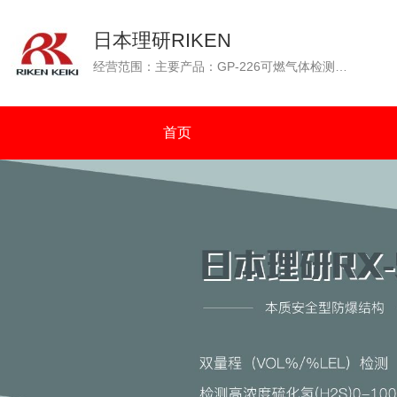
日本理研RIKEN
经营范围：主要产品：GP-226可燃气体检测仪（GP-226测爆仪），OX-226便携式氧气检测仪，GP-88可燃性气体检测仪，GX-2001四种气体检测仪（可燃气体、氧气、一氧化碳、硫化氢），GW-2C一氧化碳浓度检测仪，SP-210便携式气体检测仪，GX-2003可同时检测四种气体（可燃气体：%VOL和%LEL双量程检测）等。通过N.K（日本海事协会）认证；通过OCIMF（石油公司海运协会）认证。
首页