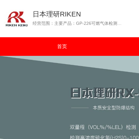
日本理研RIKEN
经营范围：主要产品：GP-226可燃气体检测仪（GP-226测爆仪），OX-226便携式氧气检测仪，GP-88可燃性气体检测仪，GX-2001四种气体检测仪（可燃气体、氧气、一氧化碳、硫化氢），GW-2C一氧化碳浓度检测仪，SP-210便携式气体检测仪，GX-2003可同时检测四种气体（可燃气体：%VOL和%LEL双量程检测）等。通过N.K（日本海事协会）认证；通过OCIMF（石油公司海运协会）认证。
首页