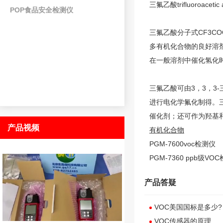
三氟乙酸
trifluoroacetic 
POP食品安全检测仪
三氟乙酸
分子式CF3C
多
有机化合物
的良好溶
在一般溶剂中催化氢化
三氟乙酸
可由3，3，
进行电化学氟化制得。
催化剂；还可作为羟基
产品视频
有机化合物
PGM-7600voc检测仪
PGM-7360 ppb级VO
产品答疑
VOC美国国标是多少?
VOC传感器的原理