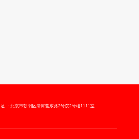
址 ：北京市朝阳区清河营东路2号院2号楼1111室