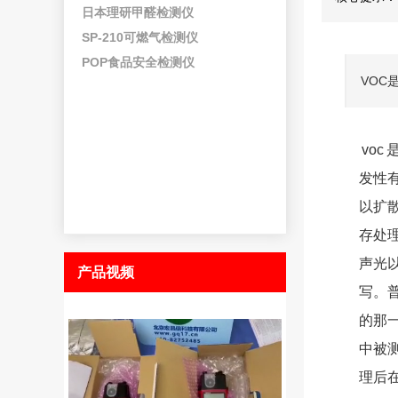
日本理研甲醛检测仪
SP-210可燃气检测仪
POP食品安全检测仪
VOC
voc
发性
以扩
存处
声光
产品视频
写。
的那
中被
理后