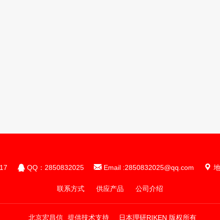



17
QQ：2850832025
Email :2850832025@qq.com
地
联系方式
供应产品
公司介绍
北京宏昌信
提供技术支持
日本理研RIKEN 版权所有