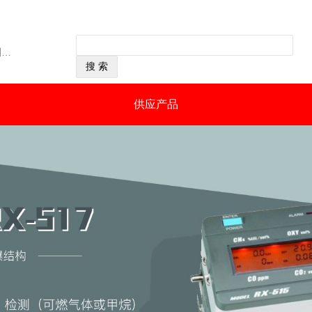
经营范围：主要产品：GP-226可燃气体检测仪（GP-226测爆仪），OX-226便携式氧气检测仪，GP-88可燃性气体检测仪，GX-2001四种气体检测仪（可燃气体、氧气、一氧化碳、硫化氢），GW-2C一氧化碳浓度检测仪，SP-210便携式气体检测仪，GX-2003可同时检测四种气体（可燃气体：%VOL和%LEL双量程检测）等。通过N.K（日本海事协会）认证；通过OCIMF（石油公司海运协会）认证。
供应产品