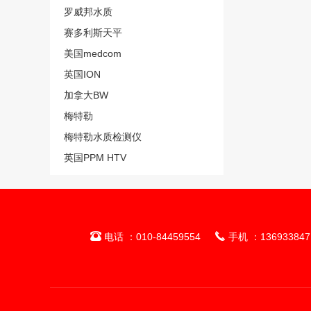
罗威邦水质
赛多利斯天平
美国medcom
英国ION
加拿大BW
梅特勒
梅特勒水质检测仪
英国PPM HTV


电话 ：010-84459554
手机 ：136933847