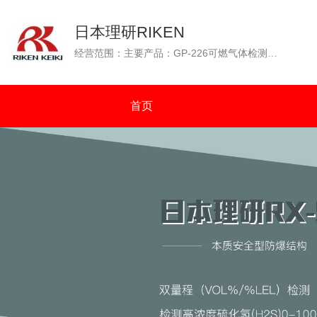
日本理研RIKEN
经营范围：主要产品：GP-226可燃气体检测仪（GP-226测爆仪），OX-226便携式氧气检测仪，GP-88可燃性气体检测仪，GX-2001四种气体检测仪（可燃气体、氧气、一氧化碳、硫化氢），GW-2C一氧化碳浓度检测仪，SP-210便携式气体检测仪，GX-2003可同时检测四种气体（可燃气体：%VOL和%LEL双量程检测）等。通过N.K（日本海事协会）认证；通过OCIMF（石油公司海运协会）认证。
首页