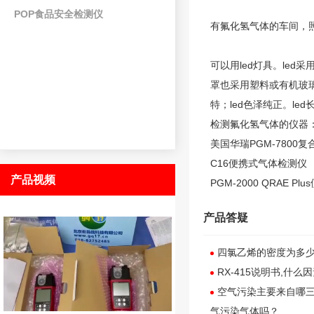
POP食品安全检测仪
有
氟化氢气体
的车间，
可以用led灯具。led
罩也采用塑料或有机玻
特；led色泽纯正。le
检测
氟化氢气体
的仪器
美国华瑞PGM-7800
C16便携式气体检测仪
产品视频
PGM-2000 QRAE
产品答疑
四氯乙烯的密度为多少
RX-415说明书,什
空气污染主要来自哪三
气污染气体吗？