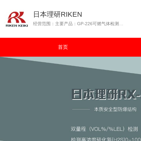
日本理研RIKEN
经营范围：主要产品：GP-226可燃气体检测仪（GP-226测爆仪），OX-226便携式氧气检测仪，GP-88可燃性气体检测仪，GX-2001四种气体检测仪（可燃气体、氧气、一氧化碳、硫化氢），GW-2C一氧化碳浓度检测仪，SP-210便携式气体检测仪，GX-2003可同时检测四种气体（可燃气体：%VOL和%LEL双量程检测）等。通过N.K（日本海事协会）认证；通过OCIMF（石油公司海运协会）认证。
首页