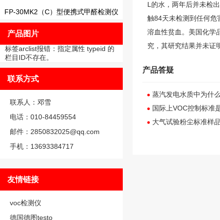
L的水，两年后并未检出
FP-30MK2（C）型便携式甲醛检测仪
触84天未检测到任何
溶血性贫血。美国化学品
产品图片
究，其研究结果并未证
标签arclist报错：指定属性 typeid 的
栏目ID不存在。
产品答疑
联系方式
蒸汽发电水质中为什
联系人：邓雪
国际上VOC控制标准
电话：010-84459554
大气试验粉尘标准样
邮件：2850832025@qq.com
手机：13693384717
友情链接
voc检测仪
德国德图testo