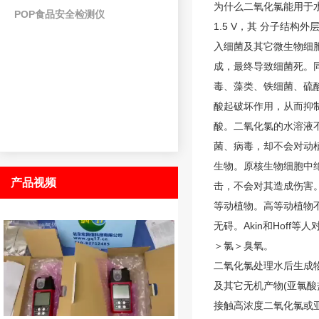
为什么二氧化氯能用于
POP食品安全检测仪
1.5 V，其 分子结
入细菌及其它微生物细
成，最终导致细菌死。
毒、藻类、铁细菌、硫
酸起破坏作用，从而抑
酸。二氧化氯的水溶液
菌、病毒，却不会对动
生物。原核生物细胞中
产品视频
击，不会对其造成伤害
等动植物。高等动植物
无碍。Akin和Hof
＞氯＞臭氧。
二氧化氯处理水后生成
及其它无机产物(亚氯
接触高浓度二氧化氯或