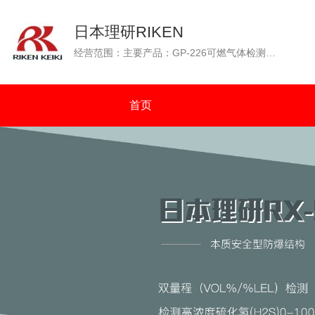
日本理研RIKEN
经营范围：主要产品：GP-226可燃气体检测仪（GP-226测爆仪），OX-226便携式氧气检测仪，GP-88可燃性气体检测仪，GX-2001四种气体检测仪（可燃气体、氧气、一氧化碳、硫化氢），GW-2C一氧化碳浓度检测仪，SP-210便携式气体检测仪，GX-2003可同时检测四种气体（可燃气体：%VOL和%LEL双量程检测）等。通过N.K（日本海事协会）认证；通过OCIMF（石油公司海运协会）认证。
首页